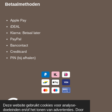
e
t
Betaalmethoden
b
a
o
g
o
r
k
a
Apple Pay
m
iDEAL
Klarna: Betaal later
PayPal
Bancontact
Creditcard
PIN (bij afhalen)
Deze website gebruikt cookies voor analyse-
doeleinden en/of het tonen van advertenties. Door