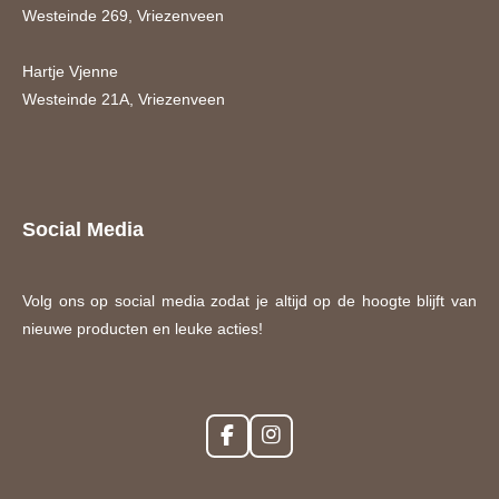
Westeinde 269, Vriezenveen
Hartje Vjenne
Westeinde 21A, Vriezenveen
Social Media
Volg ons op social media zodat je altijd op de hoogte blijft van
nieuwe producten en leuke acties!
F
I
a
n
c
s