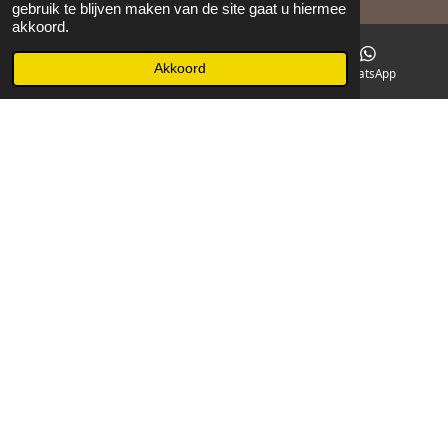
gebruik te blijven maken van de site gaat u hiermee
akkoord.
©
2026
Maison 105
Akkoord
E-mailadres
Facebook
WhatsApp