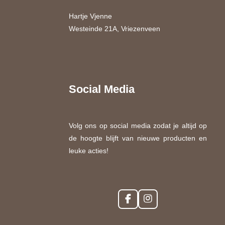
Hartje Vjenne
Westeinde 21A, Vriezenveen
Social Media
Volg ons op social media zodat je altijd op
de hoogte blijft van nieuwe producten en
leuke acties!
F
I
a
n
c
s