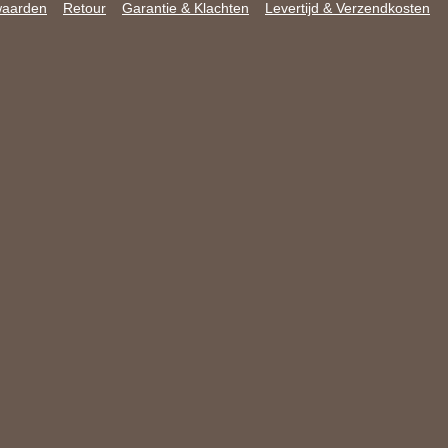
waarden
Retour
Garantie & Klachten
Levertijd & Verzendkosten
k
a
p
m