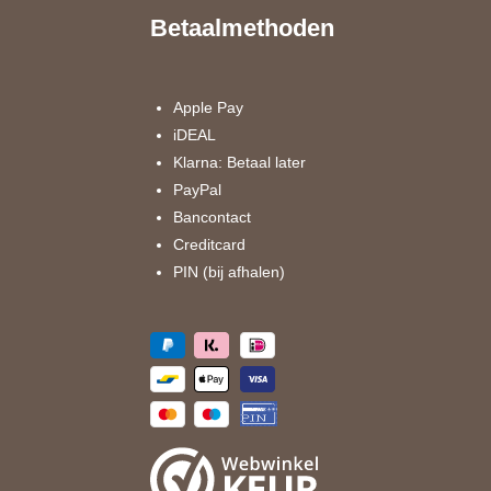
e
t
Betaalmethoden
b
a
o
g
o
r
k
a
Apple Pay
m
iDEAL
Klarna: Betaal later
PayPal
Bancontact
Creditcard
PIN (bij afhalen)