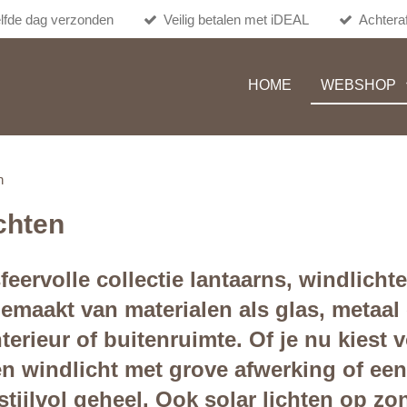
lfde dag verzonden
Veilig betalen met iDEAL
Achteraf
HOME
WEBSHOP
n
chten
feervolle collectie lantaarns, windlich
 Gemaakt van materialen als glas, metaa
nterieur of buitenruimte. Of je nu kiest
en windlicht met grove afwerking of een
 stijlvol geheel. Ook solar lichten op z