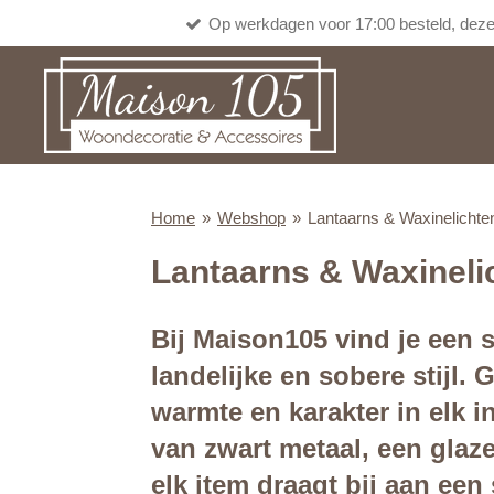
Op werkdagen voor 17:00 besteld, deze
Ga
direct
naar
de
hoofdinhoud
Home
»
Webshop
»
Lantaarns & Waxinelichte
Lantaarns & Waxineli
Bij Maison105 vind je een s
landelijke en sobere stijl.
warmte en karakter in elk i
van zwart metaal, een glaz
elk item draagt bij aan een