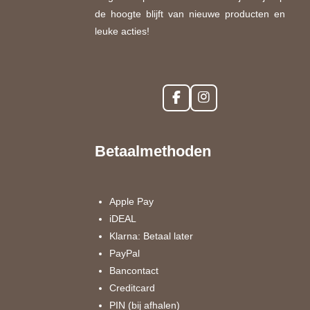
de hoogte blijft van nieuwe producten en
leuke acties!
F
I
a
n
c
s
e
t
Betaalmethoden
b
a
o
g
o
r
k
a
Apple Pay
m
iDEAL
Klarna: Betaal later
PayPal
Bancontact
Creditcard
PIN (bij afhalen)