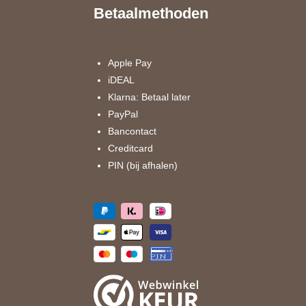
e
t
Betaalmethoden
b
a
o
g
o
r
k
a
Apple Pay
m
iDEAL
Klarna: Betaal later
PayPal
Bancontact
Creditcard
PIN (bij afhalen)