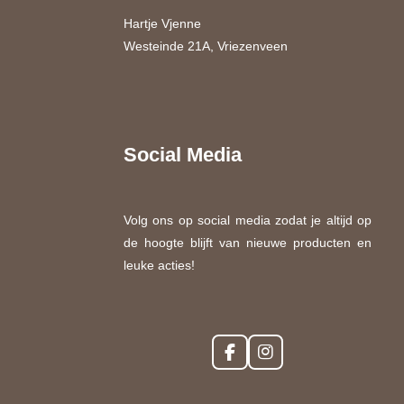
Hartje Vjenne
Westeinde 21A, Vriezenveen
Social Media
Volg ons op social media zodat je altijd op
de hoogte blijft van nieuwe producten en
leuke acties!
F
I
a
n
c
s