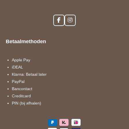
F
I
a
n
c
s
e
t
Betaalmethoden
b
a
o
g
o
r
k
a
Apple Pay
m
iDEAL
Klarna: Betaal later
PayPal
Bancontact
Creditcard
PIN (bij afhalen)