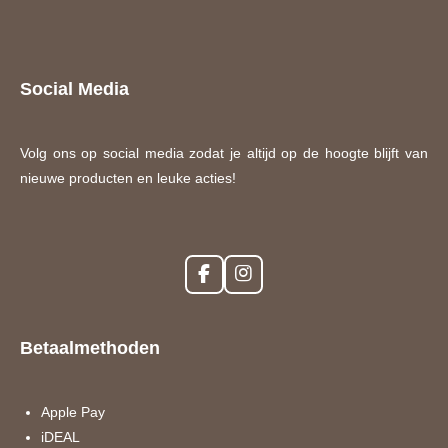
Social Media
Volg ons op social media zodat je altijd op de hoogte blijft van
nieuwe producten en leuke acties!
F
I
a
n
c
s
e
t
Betaalmethoden
b
a
o
g
o
r
k
a
Apple Pay
m
iDEAL