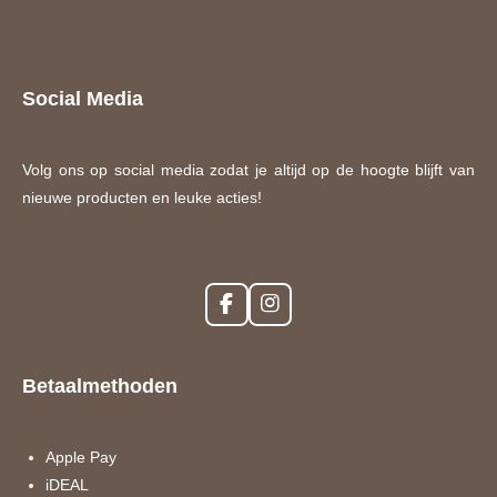
Social Media
Volg ons op social media zodat je altijd op de hoogte blijft van
nieuwe producten en leuke acties!
F
I
a
n
c
s
e
t
Betaalmethoden
b
a
o
g
o
r
k
a
Apple Pay
m
iDEAL