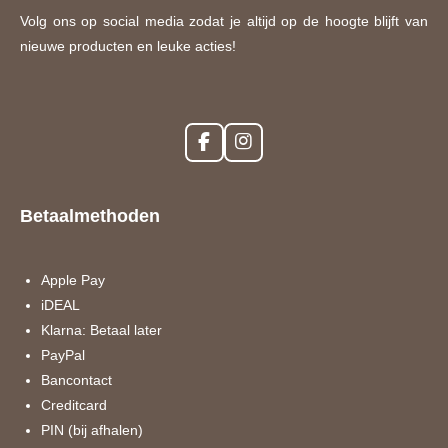
Volg ons op social media zodat je altijd op de hoogte blijft van
nieuwe producten en leuke acties!
F
I
a
n
c
s
e
t
Betaalmethoden
b
a
o
g
o
r
k
a
Apple Pay
m
iDEAL
Klarna: Betaal later
PayPal
Bancontact
Creditcard
PIN (bij afhalen)