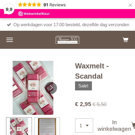
×
91
Reviews
9,9
Op werkdagen voor 17:00 besteld, dezelfde dag verzonden
Waxmelt -
Scandal
Sale!
€ 2,95
€ 5,50
In
winkelwagen