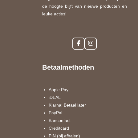
de hoogte blijft van nieuwe producten en
leuke acties!
F
I
a
n
c
s
e
t
Betaalmethoden
b
a
o
g
o
r
k
a
Apple Pay
m
iDEAL
Klarna: Betaal later
PayPal
Bancontact
Creditcard
PIN (bij afhalen)