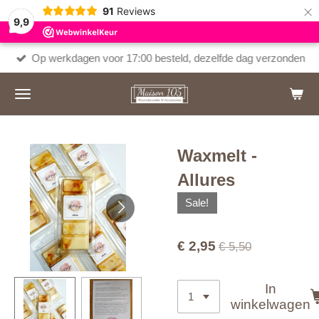
×
91
Reviews
9,9
Op werkdagen voor 17:00 besteld, dezelfde dag verzonden
Waxmelt -
Allures
Sale!
€ 2,95
€ 5,50
In
winkelwagen