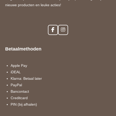
nieuwe producten en leuke acties!
F
I
a
n
c
s
e
t
Betaalmethoden
b
a
o
g
o
r
k
a
Apple Pay
m
iDEAL
Klarna: Betaal later
PayPal
Bancontact
Creditcard
PIN (bij afhalen)