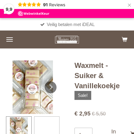
×
91
Reviews
9,9
Veilig betalen met iDEAL
Waxmelt -
Suiker &
Vanillekoekje
Sale!
€ 2,95
€ 5,50
In