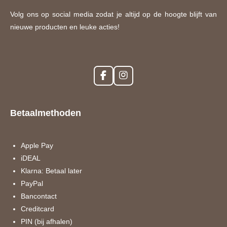
Volg ons op social media zodat je altijd op de hoogte blijft van
nieuwe producten en leuke acties!
F
I
a
n
c
s
e
t
Betaalmethoden
b
a
o
g
o
r
k
a
Apple Pay
m
iDEAL
Klarna: Betaal later
PayPal
Bancontact
Creditcard
PIN (bij afhalen)