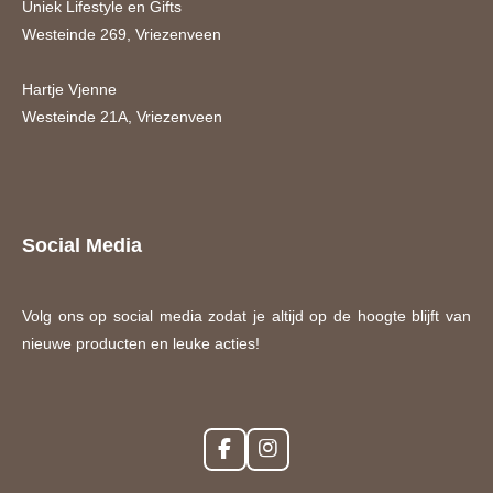
Uniek Lifestyle en Gifts
Westeinde 269, Vriezenveen
Hartje Vjenne
Westeinde 21A, Vriezenveen
Social Media
Volg ons op social media zodat je altijd op de hoogte blijft van
nieuwe producten en leuke acties!
F
I
a
n