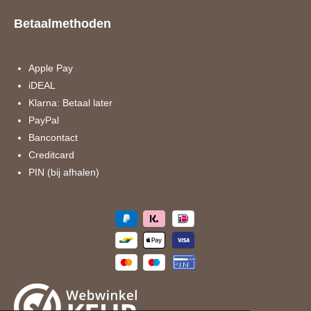
c
s
e
t
Betaalmethoden
b
a
o
g
o
r
k
a
Apple Pay
m
iDEAL
Klarna: Betaal later
PayPal
Bancontact
Creditcard
PIN (bij afhalen)