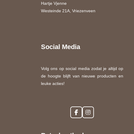
Hartje Vjenne
Westeinde 21A, Vriezenveen
Social Media
Volg ons op social media zodat je altijd op
de hoogte blijft van nieuwe producten en
leuke acties!
F
I
a
n
c
s
e
t