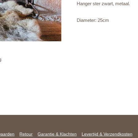
Hanger ster zwart, metaal.
Diameter: 25cm
g
waarden
Retour
Garantie & Klachten
Levertijd & Verzendkosten