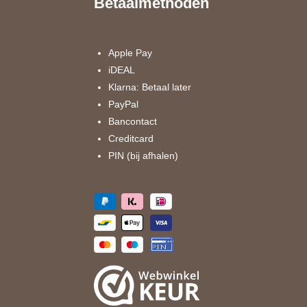
Betaalmethoden
b
a
o
g
o
r
k
a
Apple Pay
m
iDEAL
Klarna: Betaal later
PayPal
Bancontact
Creditcard
PIN (bij afhalen)