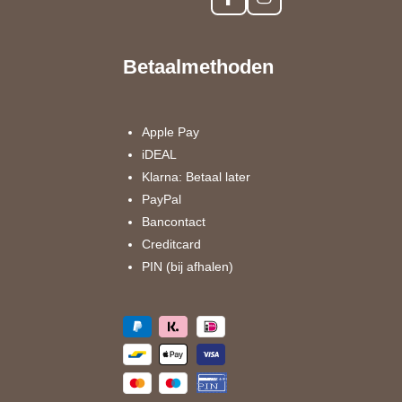
F
I
a
n
c
s
e
t
Betaalmethoden
b
a
o
g
o
r
k
a
Apple Pay
m
iDEAL
Klarna: Betaal later
PayPal
Bancontact
Creditcard
PIN (bij afhalen)