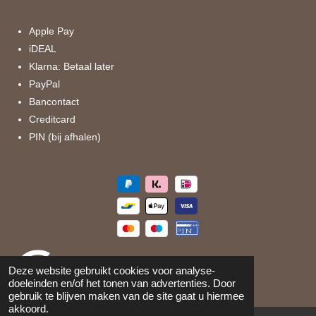
o
g
o
r
k
a
Apple Pay
m
iDEAL
Klarna: Betaal later
PayPal
Bancontact
Creditcard
PIN (bij afhalen)
Deze website gebruikt cookies voor analyse-
doeleinden en/of het tonen van advertenties. Door
gebruik te blijven maken van de site gaat u hiermee
akkoord.
©
2026
Maison 105