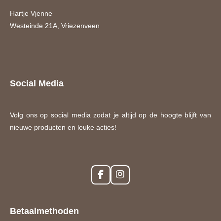
Hartje Vjenne
Westeinde 21A, Vriezenveen
Social Media
Volg ons op social media zodat je altijd op de hoogte blijft van
nieuwe producten en leuke acties!
F
I
a
n
c
s
e
t
Betaalmethoden
b
a