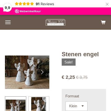
×
91
Reviews
9,9
dezelfde dag verzonden
Veilig betalen met iDEAL
Achteraf 
Stenen engel
Sale!
€ 2,25
€ 3,75
Formaat