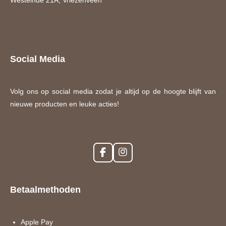
Social Media
Volg ons op social media zodat je altijd op de hoogte blijft van
nieuwe producten en leuke acties!
F
I
a
n
c
s
e
t
Betaalmethoden
b
a
o
g
o
r
k
a
Apple Pay