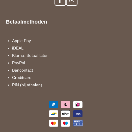
F
I
a
n
c
s
e
t
Betaalmethoden
b
a
o
g
o
r
k
a
Apple Pay
m
iDEAL
Klarna: Betaal later
PayPal
Bancontact
Creditcard
PIN (bij afhalen)