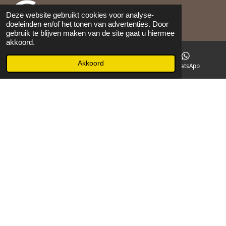
Deze website gebruikt cookies voor analyse-
doeleinden en/of het tonen van advertenties. Door
gebruik te blijven maken van de site gaat u hiermee
akkoord.
©
2026
Maison 105
Akkoord
E-mailadres
Facebook
WhatsApp