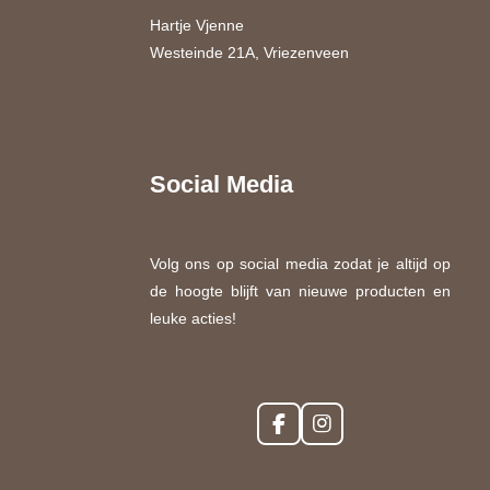
Hartje Vjenne
Westeinde 21A, Vriezenveen
Social Media
Volg ons op social media zodat je altijd op
de hoogte blijft van nieuwe producten en
leuke acties!
F
I
a
n
c
s