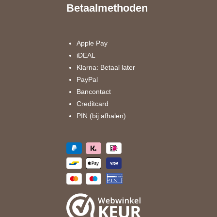
e
t
Betaalmethoden
b
a
o
g
o
r
k
a
Apple Pay
m
iDEAL
Klarna: Betaal later
PayPal
Bancontact
Creditcard
PIN (bij afhalen)