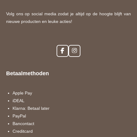
Volg ons op social media zodat je altijd op de hoogte blijft van
nieuwe producten en leuke acties!
F
I
a
n
c
s
e
t
Betaalmethoden
b
a
o
g
o
r
k
a
Apple Pay
m
iDEAL
Klarna: Betaal later
PayPal
Bancontact
Creditcard