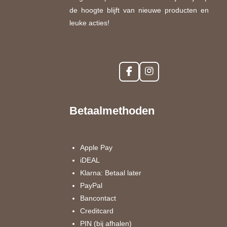
de hoogte blijft van nieuwe producten en
leuke acties!
F
I
a
n
c
s
e
t
Betaalmethoden
b
a
o
g
o
r
k
a
Apple Pay
m
iDEAL
Klarna: Betaal later
PayPal
Bancontact
Creditcard
PIN (bij afhalen)