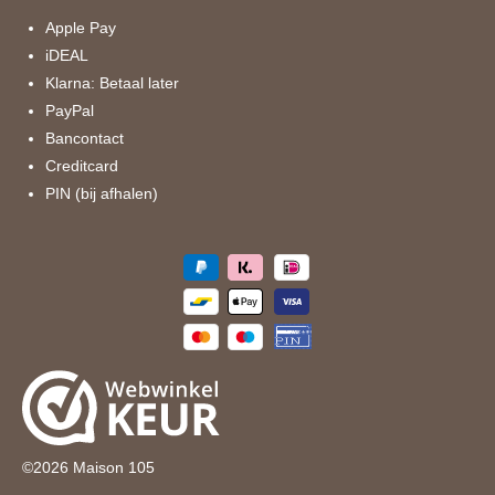
o
r
k
a
Apple Pay
m
iDEAL
Klarna: Betaal later
PayPal
Bancontact
Creditcard
PIN (bij afhalen)
©
2026
Maison 105