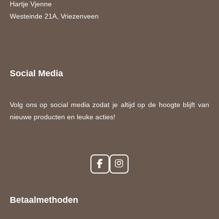
Hartje Vjenne
Westeinde 21A, Vriezenveen
Social Media
Volg ons op social media zodat je altijd op de hoogte blijft van
nieuwe producten en leuke acties!
F
I
a
n
c
s
e
t
Betaalmethoden
b
a
o
g