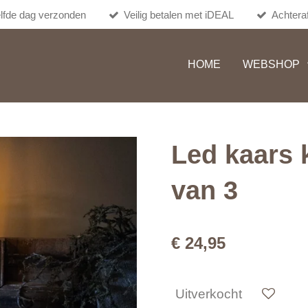
lfde dag verzonden
Veilig betalen met iDEAL
Achteraf
HOME
WEBSHOP
Led kaars 
van 3
€ 24,95
Uitverkocht