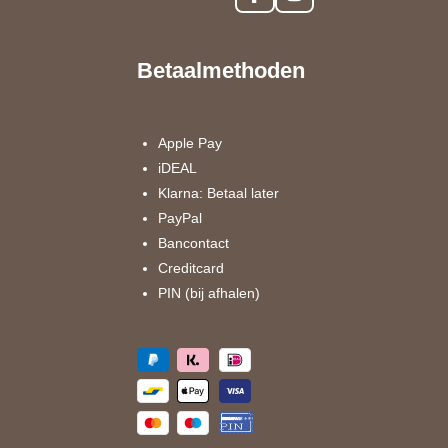
F
I
a
n
c
s
e
t
Betaalmethoden
b
a
o
g
o
r
k
a
Apple Pay
m
iDEAL
Klarna: Betaal later
PayPal
Bancontact
Creditcard
PIN (bij afhalen)