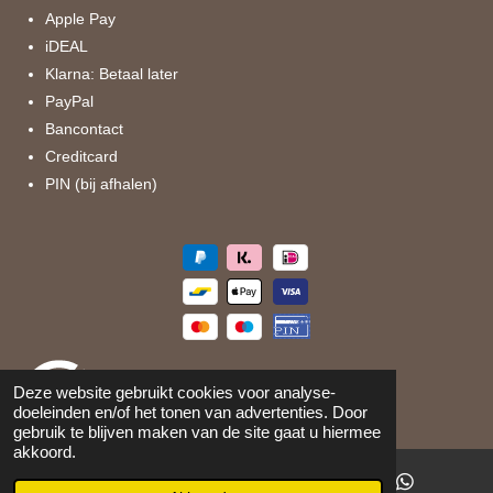
k
a
Apple Pay
m
iDEAL
Klarna: Betaal later
PayPal
Bancontact
Creditcard
PIN (bij afhalen)
Deze website gebruikt cookies voor analyse-
doeleinden en/of het tonen van advertenties. Door
gebruik te blijven maken van de site gaat u hiermee
akkoord.
©
2026
Maison 105