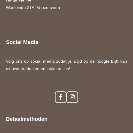
Westeinde 21A, Vriezenveen
Social Media
Volg ons op social media zodat je altijd op de hoogte blijft van
nieuwe producten en leuke acties!
F
I
a
n
c
s
e
t
Betaalmethoden
b
a
o
g
o
r