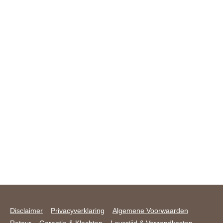
Disclaimer
Privacyverklaring
Algemene Voorwaarden
Retour
Garantie & Klachten
Levertijd & Verzendkosten