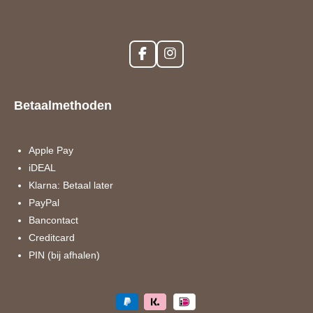
F
I
a
n
c
s
e
t
Betaalmethoden
b
a
o
g
o
r
k
a
Apple Pay
m
iDEAL
Klarna: Betaal later
PayPal
Bancontact
Creditcard
PIN (bij afhalen)