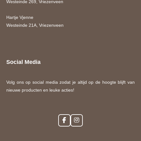
Westeinde 269, Vriezenveen
Hartje Vjenne
Westeinde 21A, Vriezenveen
Social Media
Volg ons op social media zodat je altijd op de hoogte blijft van
nieuwe producten en leuke acties!
F
I
a
n
c
s
e
t