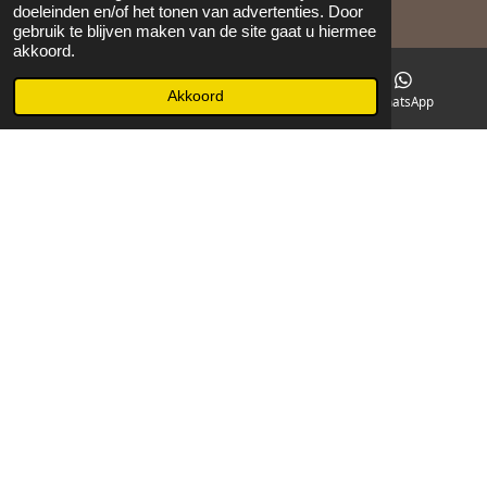
doeleinden en/of het tonen van advertenties. Door
©
2026
Maison 105
gebruik te blijven maken van de site gaat u hiermee
akkoord.
Akkoord
E-mailadres
Facebook
WhatsApp