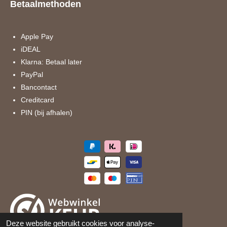
Betaalmethoden
b
a
o
g
o
r
k
a
Apple Pay
m
iDEAL
Klarna: Betaal later
PayPal
Bancontact
Creditcard
PIN (bij afhalen)
Deze website gebruikt cookies voor analyse-