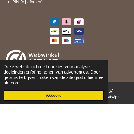
PIN (bij afhalen)
Deze website gebruikt cookies voor analyse-
doeleinden en/of het tonen van advertenties. Door
©
2026
Maison 105
gebruik te blijven maken van de site gaat u hiermee
akkoord.
Akkoord
E-mailadres
Facebook
WhatsApp