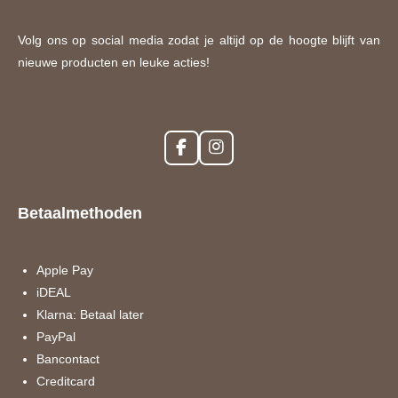
Volg ons op social media zodat je altijd op de hoogte blijft van
nieuwe producten en leuke acties!
F
I
a
n
c
s
e
t
Betaalmethoden
b
a
o
g
o
r
k
a
Apple Pay
m
iDEAL
Klarna: Betaal later
PayPal
Bancontact
Creditcard