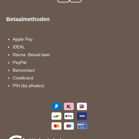
a
n
c
s
e
t
Betaalmethoden
b
a
o
g
o
r
k
a
Apple Pay
m
iDEAL
Klarna: Betaal later
PayPal
Bancontact
Creditcard
PIN (bij afhalen)