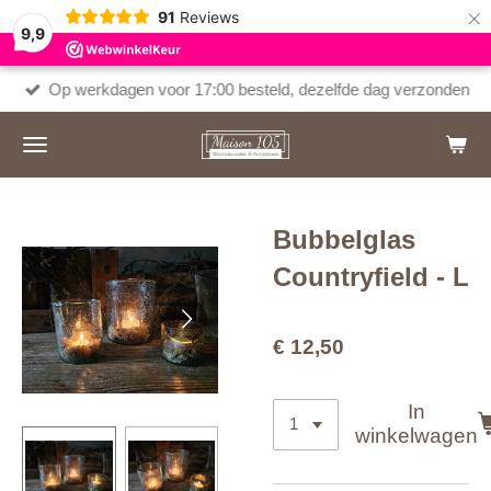
×
91
Reviews
9,9
Op werkdagen voor 17:00 besteld, dezelfde dag verzonden
Bubbelglas
Countryfield - L
€ 12,50
In
winkelwagen