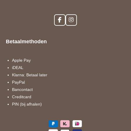
F
I
a
n
c
s
e
t
Betaalmethoden
b
a
o
g
o
r
k
a
Apple Pay
m
iDEAL
Klarna: Betaal later
PayPal
Bancontact
Creditcard
PIN (bij afhalen)