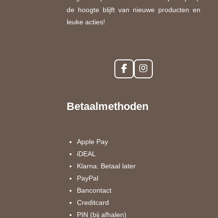
de hoogte blijft van nieuwe producten en
leuke acties!
F
I
a
n
c
s
e
t
Betaalmethoden
b
a
o
g
o
r
k
a
Apple Pay
m
iDEAL
Klarna: Betaal later
PayPal
Bancontact
Creditcard
PIN (bij afhalen)