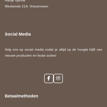
Hartje Vjenne
Westeinde 21A, Vriezenveen
Social Media
Volg ons op social media zodat je altijd op de hoogte blijft van
nieuwe producten en leuke acties!
F
I
a
n
c
s
e
t
Betaalmethoden
b
a
o
g
o
r