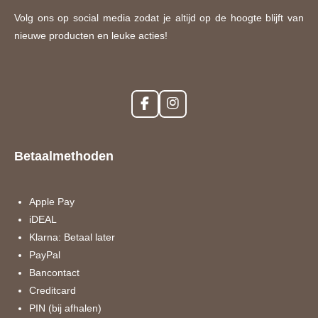
Volg ons op social media zodat je altijd op de hoogte blijft van
nieuwe producten en leuke acties!
F
I
a
n
c
s
e
t
Betaalmethoden
b
a
o
g
o
r
k
a
Apple Pay
m
iDEAL
Klarna: Betaal later
PayPal
Bancontact
Creditcard
PIN (bij afhalen)