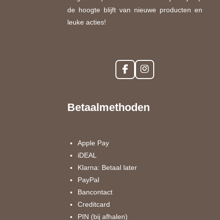
de hoogte blijft van nieuwe producten en
leuke acties!
F
I
a
n
c
s
e
t
Betaalmethoden
b
a
o
g
o
r
k
a
Apple Pay
m
iDEAL
Klarna: Betaal later
PayPal
Bancontact
Creditcard
PIN (bij afhalen)