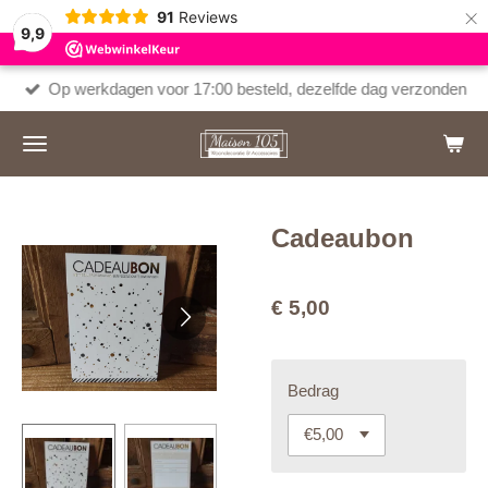
×
91
Reviews
9,9
Op werkdagen voor 17:00 besteld, dezelfde dag verzonden
Cadeaubon
€ 5,00
Bedrag