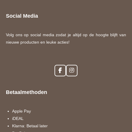
Social Media
Volg ons op social media zodat je altijd op de hoogte blijft van
nieuwe producten en leuke acties!
F
I
a
n
c
s
e
t
Betaalmethoden
b
a
o
g
o
r
k
a
Apple Pay
m
iDEAL
Klarna: Betaal later