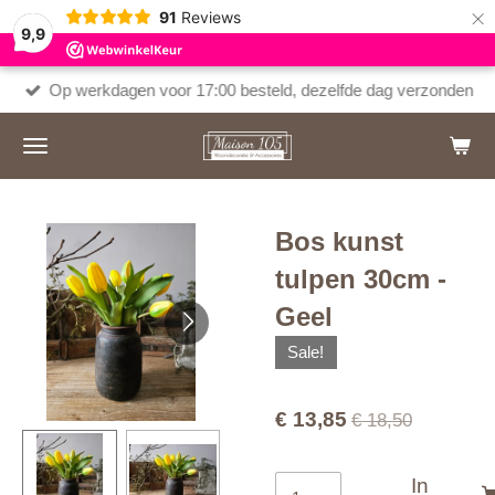
×
91
Reviews
9,9
Op werkdagen voor 17:00 besteld, dezelfde dag verzonden
Bos kunst
tulpen 30cm -
Geel
Sale!
€ 13,85
€ 18,50
In