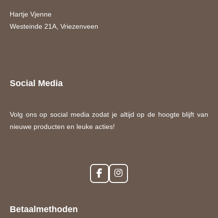
Hartje Vjenne
Westeinde 21A, Vriezenveen
Social Media
Volg ons op social media zodat je altijd op de hoogte blijft van
nieuwe producten en leuke acties!
F
I
a
n
c
s
e
t
Betaalmethoden
b
a