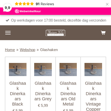
×
91
Reviews
9,9
Op werkdagen voor 17:00 besteld, dezelfde dag verzonden
Home
»
Webshop
»
Glashaken
Glashaa
Glashaa
Glashaa
Glashaa
k
k
k
k
Dinerka
Dinerka
Dinerka
Dinerka
ars
ars Grey
ars Old
ars
Black
Metal
Vintage
€ 5,99
Copper
€ 5,99
€ 5,99