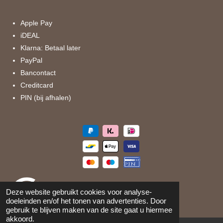
o
g
o
r
k
a
Apple Pay
m
iDEAL
Klarna: Betaal later
PayPal
Bancontact
Creditcard
PIN (bij afhalen)
Deze website gebruikt cookies voor analyse-
doeleinden en/of het tonen van advertenties. Door
gebruik te blijven maken van de site gaat u hiermee
akkoord.
©
2026
Maison 105