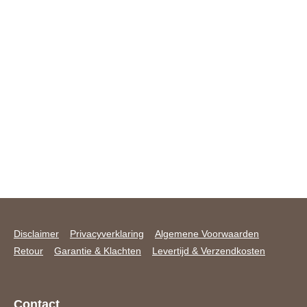
Disclaimer
Privacyverklaring
Algemene Voorwaarden
Retour
Garantie & Klachten
Levertijd & Verzendkosten
Contact