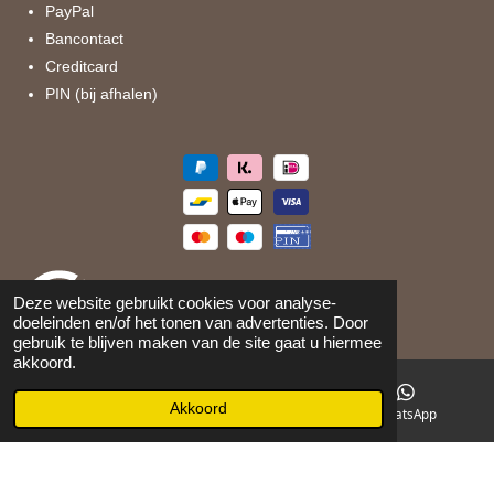
PayPal
Bancontact
Creditcard
PIN (bij afhalen)
Deze website gebruikt cookies voor analyse-
doeleinden en/of het tonen van advertenties. Door
gebruik te blijven maken van de site gaat u hiermee
akkoord.
©
2026
Maison 105
Akkoord
E-mailadres
Facebook
WhatsApp