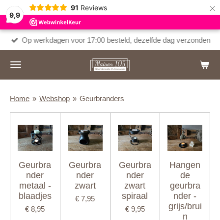
×
91
Reviews
9,9
Op werkdagen voor 17:00 besteld, dezelfde dag verzonden
Home
»
Webshop
»
Geurbranders
Geurbra
Geurbra
Geurbra
Hangen
nder
nder
nder
de
metaal -
zwart
zwart
geurbra
blaadjes
spiraal
nder -
€ 7,95
grijs/brui
€ 8,95
€ 9,95
n