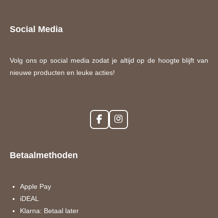
Social Media
Volg ons op social media zodat je altijd op de hoogte blijft van
nieuwe producten en leuke acties!
F
I
a
n
c
s
e
t
Betaalmethoden
b
a
o
g
o
r
k
a
Apple Pay
m
iDEAL
Klarna: Betaal later