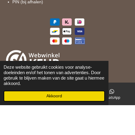
PIN (bij afhalen)
Deze website gebruikt cookies voor analyse-
doeleinden en/of het tonen van advertenties. Door
©
2026
Maison 105
gebruik te blijven maken van de site gaat u hiermee
akkoord.
Akkoord
E-mailadres
Facebook
WhatsApp