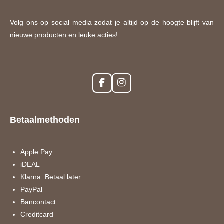
Volg ons op social media zodat je altijd op de hoogte blijft van
nieuwe producten en leuke acties!
F
I
a
n
c
s
e
t
Betaalmethoden
b
a
o
g
o
r
k
a
Apple Pay
m
iDEAL
Klarna: Betaal later
PayPal
Bancontact
Creditcard