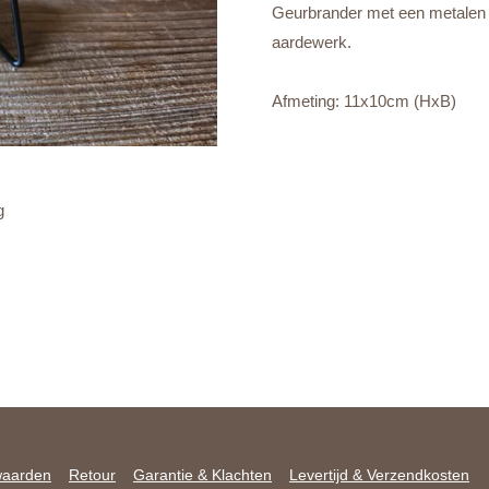
Geurbrander met een metalen o
aardewerk.
Afmeting: 11x10cm (HxB)
g
waarden
Retour
Garantie & Klachten
Levertijd & Verzendkosten