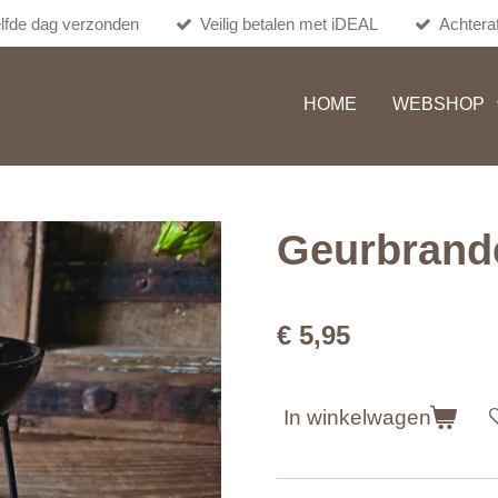
lfde dag verzonden
Veilig betalen met iDEAL
Achteraf
HOME
WEBSHOP
Geurbrande
€ 5,95
In winkelwagen