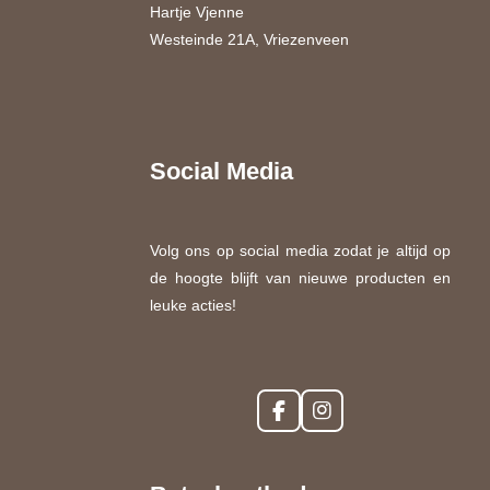
Hartje Vjenne
Westeinde 21A, Vriezenveen
Social Media
Volg ons op social media zodat je altijd op
de hoogte blijft van nieuwe producten en
leuke acties!
F
I
a
n
c
s
e
t