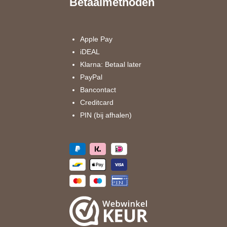
Betaalmethoden
b
a
o
g
o
r
k
a
Apple Pay
m
iDEAL
Klarna: Betaal later
PayPal
Bancontact
Creditcard
PIN (bij afhalen)