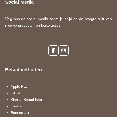
Social Media
Volg ons op social media zodat je altijd op de hoogte blijft van
nieuwe producten en leuke acties!
F
I
a
n
c
s
e
t
Betaalmethoden
b
a
o
g
o
r
k
a
Apple Pay
m
iDEAL
Klarna: Betaal later
PayPal
Bancontact