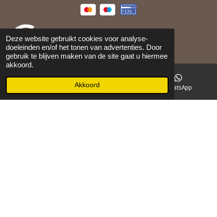
Deze website gebruikt cookies voor analyse-
doeleinden en/of het tonen van advertenties. Door
gebruik te blijven maken van de site gaat u hiermee
akkoord.
©
2026
Maison 105
Akkoord
E-mailadres
Facebook
WhatsApp