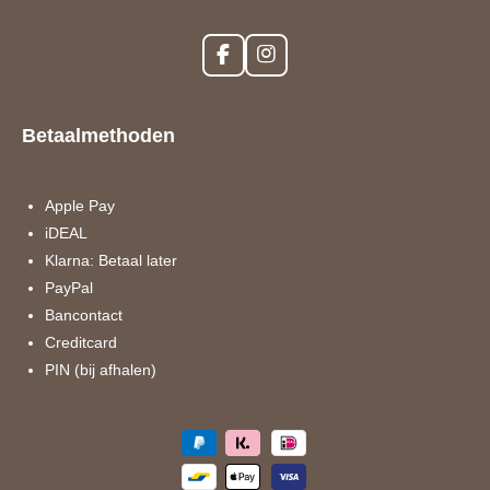
F
I
a
n
c
s
e
t
Betaalmethoden
b
a
o
g
o
r
k
a
Apple Pay
m
iDEAL
Klarna: Betaal later
PayPal
Bancontact
Creditcard
PIN (bij afhalen)