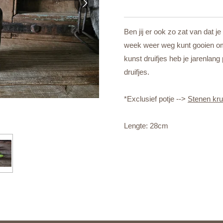
Ben jij er ook zo zat van dat j
week weer weg kunt gooien om
kunst druifjes heb je jarenlang p
druifjes.
*Exclusief potje -->
Stenen krui
Lengte: 28cm