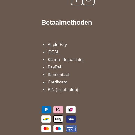
F
I
a
n
c
s
e
t
Betaalmethoden
b
a
o
g
o
r
k
a
Apple Pay
m
iDEAL
Klarna: Betaal later
PayPal
Bancontact
Creditcard
PIN (bij afhalen)