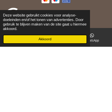
Deze website gebruikt cookies voor analyse-
doeleinden en/of het tonen van advertenties. Door
gebruik te blijven maken van de site gaat u hiermee
akkoord.
©
2026
Maison 105
Akkoord
E-mailadres
Facebook
WhatsApp