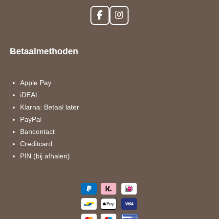
F
I
a
n
c
s
e
t
Betaalmethoden
b
a
o
g
o
r
k
a
Apple Pay
m
iDEAL
Klarna: Betaal later
PayPal
Bancontact
Creditcard
PIN (bij afhalen)