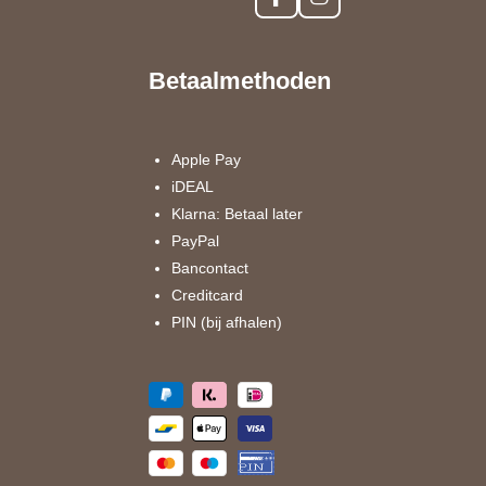
F
I
a
n
c
s
e
t
Betaalmethoden
b
a
o
g
o
r
k
a
Apple Pay
m
iDEAL
Klarna: Betaal later
PayPal
Bancontact
Creditcard
PIN (bij afhalen)