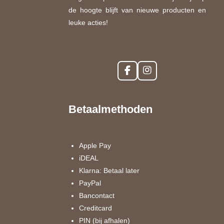
de hoogte blijft van nieuwe producten en
leuke acties!
F
I
a
n
c
s
e
t
Betaalmethoden
b
a
o
g
o
r
k
a
Apple Pay
m
iDEAL
Klarna: Betaal later
PayPal
Bancontact
Creditcard
PIN (bij afhalen)