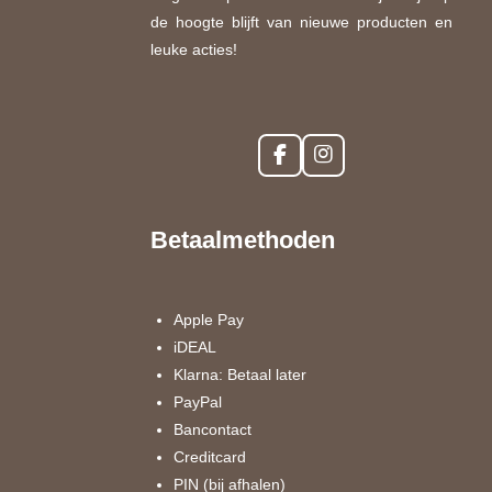
de hoogte blijft van nieuwe producten en
leuke acties!
F
I
a
n
c
s
e
t
Betaalmethoden
b
a
o
g
o
r
k
a
Apple Pay
m
iDEAL
Klarna: Betaal later
PayPal
Bancontact
Creditcard
PIN (bij afhalen)