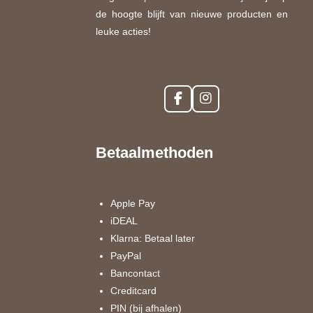
de hoogte blijft van nieuwe producten en
leuke acties!
F
I
a
n
c
s
e
t
Betaalmethoden
b
a
o
g
o
r
k
a
Apple Pay
m
iDEAL
Klarna: Betaal later
PayPal
Bancontact
Creditcard
PIN (bij afhalen)