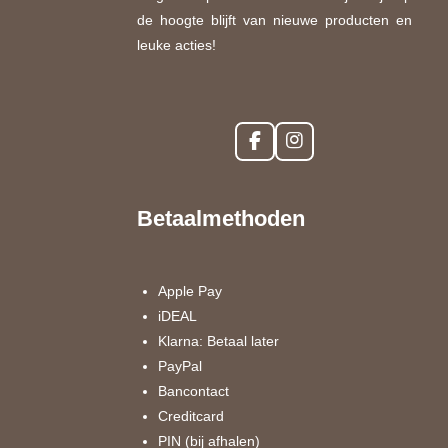
de hoogte blijft van nieuwe producten en
leuke acties!
F
I
a
n
c
s
e
t
Betaalmethoden
b
a
o
g
o
r
k
a
Apple Pay
m
iDEAL
Klarna: Betaal later
PayPal
Bancontact
Creditcard
PIN (bij afhalen)