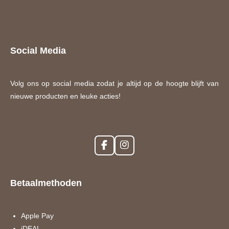
Social Media
Volg ons op social media zodat je altijd op de hoogte blijft van
nieuwe producten en leuke acties!
F
I
a
n
c
s
e
t
Betaalmethoden
b
a
o
g
o
r
k
a
Apple Pay
m
iDEAL