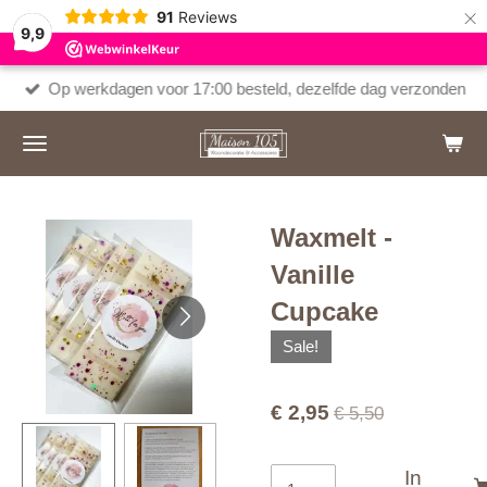
×
91
Reviews
9,9
Op werkdagen voor 17:00 besteld, dezelfde dag verzonden
Waxmelt -
Vanille
Cupcake
Sale!
€ 2,95
€ 5,50
In