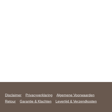
Disclaimer
Privacyverklaring
Algemene Voorwaarden
Retour
Garantie & Klachten
Levertijd & Verzendkosten