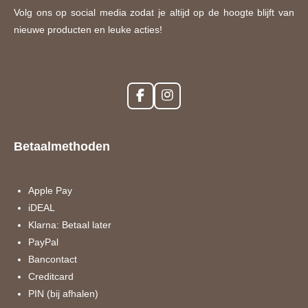
Volg ons op social media zodat je altijd op de hoogte blijft van
nieuwe producten en leuke acties!
F
I
a
n
c
s
e
t
Betaalmethoden
b
a
o
g
o
r
k
a
Apple Pay
m
iDEAL
Klarna: Betaal later
PayPal
Bancontact
Creditcard
PIN (bij afhalen)