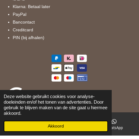
Klarna: Betaal later
PayPal
Bancontact
Creditcard
PIN (bij afhalen)
Deze website gebruikt cookies voor analyse-
doeleinden en/of het tonen van advertenties. Door
gebruik te blijven maken van de site gaat u hiermee
akkoord.
©
2026
Maison 105
Akkoord
E-mailadres
Facebook
WhatsApp