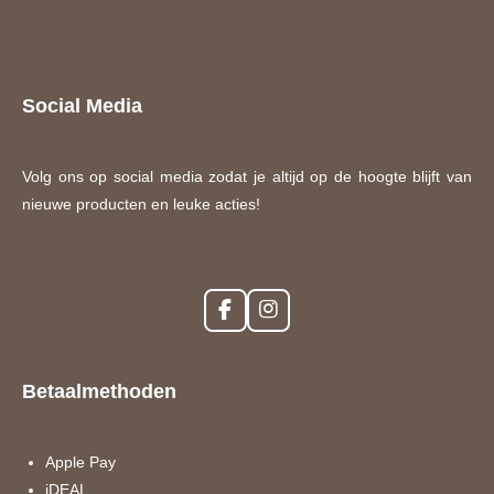
Social Media
Volg ons op social media zodat je altijd op de hoogte blijft van
nieuwe producten en leuke acties!
F
I
a
n
c
s
e
t
Betaalmethoden
b
a
o
g
o
r
k
a
Apple Pay
m
iDEAL