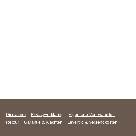
Disclaimer
Privacyverklaring
Algemene Voorwaarden
Retour
Garantie & Klachten
Levertijd & Verzendkosten